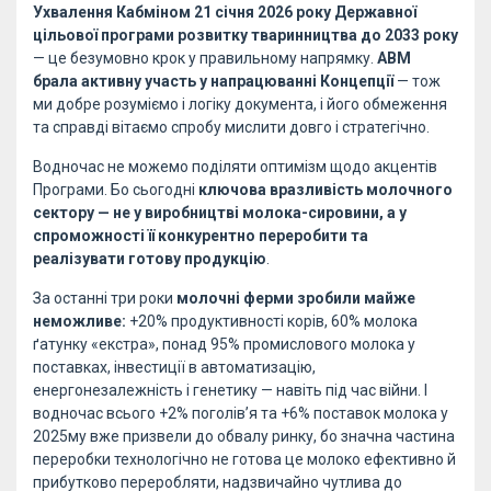
Ухвалення Кабміном 21 січня 2026 року Державної
цільової програми розвитку тваринництва до 2033 року
— це безумовно крок у правильному напрямку.
АВМ
брала активну участь у напрацюванні Концепції
— тож
ми добре розуміємо і логіку документа, і його обмеження
та справді вітаємо спробу мислити довго і стратегічно.
Водночас не можемо поділяти оптимізм щодо акцентів
Програми. Бо сьогодні
ключова вразливість молочного
сектору — не у виробництві молока-сировини, а у
спроможності її конкурентно переробити та
реалізувати готову продукцію
.
За останні три роки
молочні ферми зробили майже
неможливе:
+20% продуктивності корів, 60% молока
ґатунку «екстра», понад 95% промислового молока у
поставках, інвестиції в автоматизацію,
енергонезалежність і генетику — навіть під час війни. І
водночас всього +2% поголів’я та +6% поставок молока у
2025му вже призвели до обвалу ринку, бо значна частина
переробки технологічно не готова це молоко ефективно й
прибутково переробляти, надзвичайно чутлива до