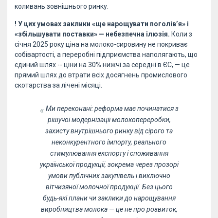
коливань зовнішнього ринку.
! У цих умовах заклики «ще нарощувати поголів’я» і
«збільшувати поставки» — небезпечна ілюзія.
Коли з
січня 2025 року ціна на молоко-сировину не покриває
собівартості, а переробні підприємства наполягають, що
єдиний шлях -- ціни на 30% нижчі за середні в ЄС, — це
прямий шлях до втрати всіх досягнень промислового
скотарства за лічені місяці.
Ми переконані: реформа має починатися з
рішучої модернізації молокопереробки,
захисту внутрішнього ринку від сірого та
неконкурентного імпорту, реального
стимулювання експорту і споживання
української продукції, зокрема через прозорі
умови публічних закупівель і виключно
вітчизяної молочної продукції. Без цього
будь-які плани чи заклики до нарощування
виробництва молока — це не про розвиток,