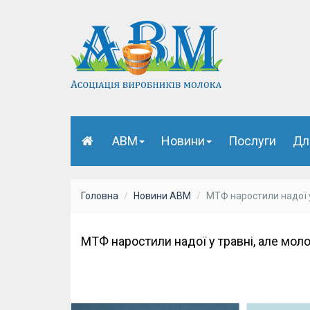
АВМ
Новини
Послуги
Дл
Головна
Новини АВМ
МТФ наростили надої у
МТФ наростили надої у травні, але мол