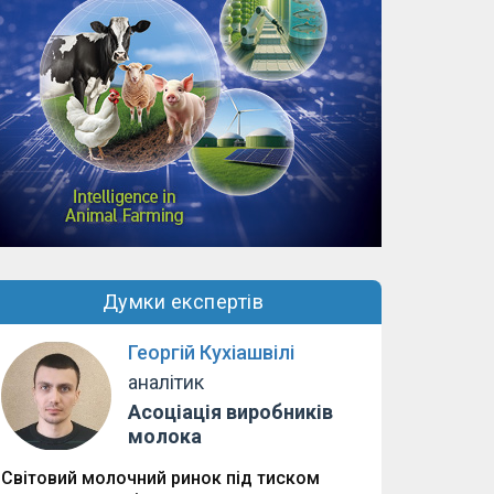
Думки експертів
Георгій Кухіашвілі
аналітик
Асоціація виробників
молока
Світовий молочний ринок під тиском