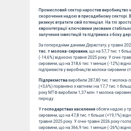
Промисловий сектор наростив виробництво м
скорочення надою в присадибному секторі. Вт
ризикує втратити свій потенціал. На тлі зрос
євроінтеграції ключовими умовами стабільн
залучення інвестицій та підтримка з боку де
За попередніми даними
Держстату
, у травні 20
тис. т молока-сировини
, що на 57,7 тис. т біл
(-14,6%) відносно травня 2025 року. У січні-тра
сировини, що на 318,6 тис. т менше (-12%) відн
підприємств у виробництві молока-сировини ст
Підприємства
виробили 287,80 тис. т молока-си
(+3,6%) порівняно з квітнем і на 17,7 тис. т біл
року МТФ виробили 1,37 млн. т молока-сировини
періоду.
У
господарствах населення
обсяги надою у тр
сировини, що на 47,8 тис. т більше (+19,1%) відн
травня 2025 року. У січні-травні 2026 року гос
сировини, що на 366,9 тис. т менше (-26%) відн