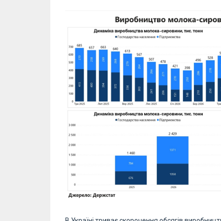
В Україні триває скорочення обсягів виробниц