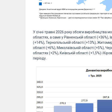
У січні-травні 2026 року обсяги виробництва м
областях, а саме у Рівненській області (+36%), 
(+14%), Тернопільській області (+13%), Житомир
області (+6%), Миколаївській області (+5%), Че
областях (+2%), Київській області (+1,5%) і Кір
періоду.