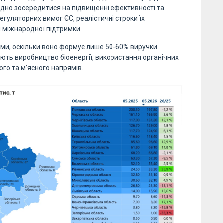
ідно зосередитися на підвищенні ефективності та
регуляторних вимог ЄС, реалістичні строки їх
 міжнародної підтримки.
и, оскільки воно формує лише 50-60% виручки.
ь виробництво біоенергії, використання органічних
ого та м’ясного напрямів.