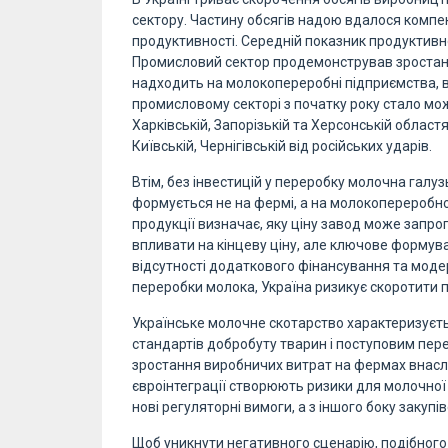
сектору. Частину обсягів надою вдалося ком
продуктивності. Середній показник продуктивност
Промисловий сектор продемонстрував зростан
надходить на молокопереробні підприємства, в
промисловому секторі з початку року стало мо
Харківській, Запорізькій та Херсонській облас
Київській, Чернігівській від російських ударів.
Втім, без інвестицій у переробку молочна галуз
формується не на фермі, а на молокопереробно
продукції визначає, яку ціну завод може запр
впливати на кінцеву ціну, але ключове формува
відсутності додаткового фінансування та моде
переробки молока, Україна ризикує скоротити 
Українське молочне скотарство характеризуєт
стандартів добробуту тварин і поступовим пер
зростання виробничих витрат на фермах внаслі
євроінтеграції створюють ризики для молочної г
нові регуляторні вимоги, а з іншого боку закупі
Щоб уникнути негативного сценарію, подібного д