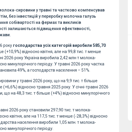
олока-сировини у травні та частково компенсував
ім, без інвестицій у переробку молочна галузь
тання собівартості на фермах та викликів
ості залишаються підвищення ефективності,
ржави.
26 року
господарства усіх категорій виробили 585,70
ьше (+10,9%) відносно квітня, але на 99,8 тис. т менше
вні 2026 року Україна виробила 2,42 млн т молока-
осно минулорічного періоду. У травні 2026 року частка
ановила 49%, а господарств населення – 51%.
ровини у травні 2026 року, що на 9,9 тис. т більше
ьше (+6,6%) відносно травня 2025 року. У січні-травні 2026
, що на 48,3 тис. т більше (+4%) відносно минулорічного
авні 2026 року становили 297,90 тис. т молока-
осно квітня, але на 117,5 тис. т менше (-28,3%) відносно
подарства населення виробили 1,05 млн. т молока-
осно минулорічного періоду.