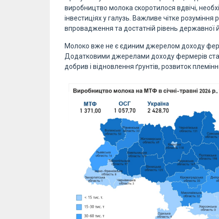
виробництво молока скоротилося вдвічі, необх
інвестиціях у галузь. Важливе чітке розуміння 
впровадження та достатній рівень державної й
Молоко вже не є єдиним джерелом доходу ферм
Додатковими джерелами доходу фермерів стают
добрив і відновлення ґрунтів, розвиток племінн