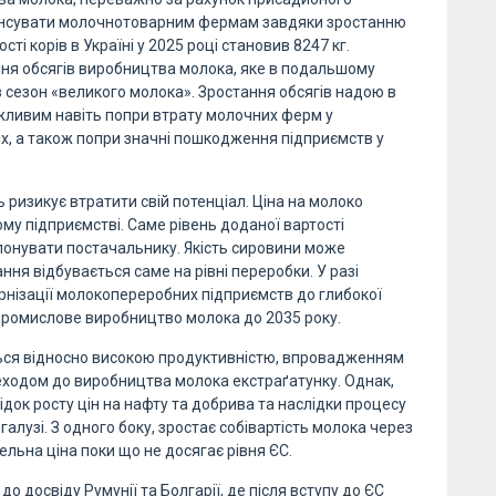
пенсувати молочнотоварним фермам завдяки зростанню
і корів в Україні у 2025 році становив 8247 кг.
ня обсягів виробництва молока, яке в подальшому
 сезон «великого молока». Зростання обсягів надою в
жливим навіть попри втрату молочних ферм у
тях, а також попри значні пошкодження підприємств у
ь ризикує втратити свій потенціал. Ціна на молоко
му підприємстві. Саме рівень доданої вартості
опонувати постачальнику. Якість сировини може
ння відбувається саме на рівні переробки. У разі
рнізації молокопереробних підприємств до глибокої
промислове виробництво молока до 2035 року.
ься відносно високою продуктивністю, впровадженням
еходом до виробництва молока екстраґатунку. Однак,
док росту цін на нафту та добрива та наслідки процесу
алузі. З одного боку, зростає собівартість молока через
вельна ціна поки що не досягає рівня ЄС.
о досвіду Румунії та Болгарії, де після вступу до ЄС