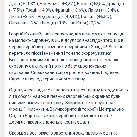
Данії (+11,3%), Німеччині (+8,2%), Естонії (+2,5%), Ірландії
(+7,5%), Греції (+4,9%), Франції (+0,6%), Латвії (+13,4%),
Литві (+8,5%), Нідерландах (+9,4%), Польщі (+5,5%),
Словенії (+2%), Швеції (+18%), на Кіпрі (+0,2%).
Георгій Кухалейшвілі припускає, що певне укріплення цін
на молоко-сировину в ЄС відбулося внаслідок того, що в
червні виробництво молока-сировини в Західній Європі
перетнуло пікові значення і почало скорочуватися.
Вірогідно, одним з факторів підвищення цін на молоко-
сировину є активний попит з боку європейських
сироварів. Споживання сирів росте в країнах Південної
Європи в період туристичного сезону.
Однак, через відносно вологу та прохолодну погоду цього
літа обсяги надою в певних європейських країнах були
вищими ніж минулого року. Зокрема, це стосується
Франції, Німеччини, Великобританії та країн Центрально-
Східної Європи. Також, виробництво молока ще не
досягло пікових значень в країнах Балтії.
Скоріш за все, різкого зростання закупівельних цін не