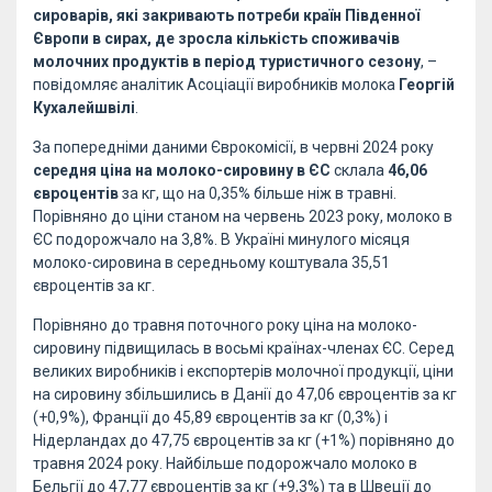
сироварів, які закривають потреби країн Південної
Європи в сирах, де зросла кількість споживачів
молочних продуктів в період туристичного сезону
, –
повідомляє аналітик Асоціації виробників молока
Георгій
Кухалейшвілі
.
За попередніми даними Єврокомісії, в червні 2024 року
середня ціна на молоко-сировину в ЄС
склала
46,06
євроцентів
за кг, що на 0,35% більше ніж в травні.
Порівняно до ціни станом на червень 2023 року, молоко в
ЄС подорожчало на 3,8%. В Україні минулого місяця
молоко-сировина в середньому коштувала 35,51
євроцентів за кг.
Порівняно до травня поточного року ціна на молоко-
сировину підвищилась в восьмі країнах-членах ЄС. Серед
великих виробників і експортерів молочної продукції, ціни
на сировину збільшились в Данії до 47,06 євроцентів за кг
(+0,9%), Франції до 45,89 євроцентів за кг (0,3%) і
Нідерландах до 47,75 євроцентів за кг (+1%) порівняно до
травня 2024 року. Найбільше подорожчало молоко в
Бельгії до 47,77 євроцентів за кг (+9,3%) та в Швеції до