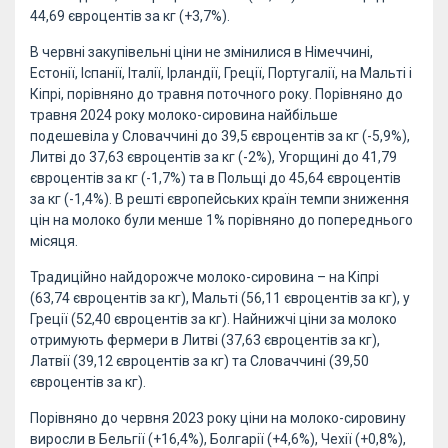
44,69 євроцентів за кг (+3,7%).
В червні закупівельні ціни не змінилися в Німеччині,
Естонії, Іспанії, Італії, Ірландії, Греції, Португалії, на Мальті і
Кіпрі, порівняно до травня поточного року. Порівняно до
травня 2024 року молоко-сировина найбільше
подешевіла у Словаччині до 39,5 євроцентів за кг (-5,9%),
Литві до 37,63 євроцентів за кг (-2%), Угорщині до 41,79
євроцентів за кг (-1,7%) та в Польщі до 45,64 євроцентів
за кг (-1,4%). В решті європейських країн темпи зниження
цін на молоко були менше 1% порівняно до попереднього
місяця.
Традиційно найдорожче молоко-сировина – на Кіпрі
(63,74 євроцентів за кг), Мальті (56,11 євроцентів за кг), у
Греції (52,40 євроцентів за кг). Найнижчі ціни за молоко
отримують фермери в Литві (37,63 євроцентів за кг),
Латвії (39,12 євроцентів за кг) та Словаччині (39,50
євроцентів за кг).
Порівняно до червня 2023 року ціни на молоко-сировину
виросли в Бельгії (+16,4%), Болгарії (+4,6%), Чехії (+0,8%),