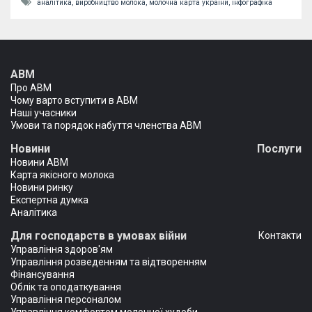
аналітика,
виробництво молока,
молочна карта україни,
інфографіка
АВМ
Про АВМ
Чому варто вступити в АВМ
Наші учасники
Умови та порядок набуття членства АВМ
Новини
Послуги
Новини АВМ
Карта якісного молока
Новини ринку
Експертна думка
Аналітика
Для господарств в умовах війни
Контакти
Управління здоров'ям
Управління розведенням та відтворенням
Фінансування
Облік та оподаткування
Управління персоналом