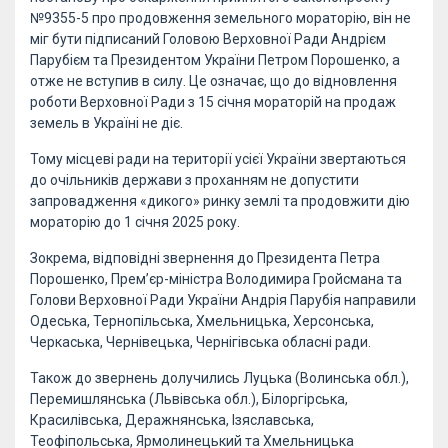
№9355-5 про продовження земельного мораторію, він не
міг бути підписаний Головою Верховної Ради Андрієм
Парубієм та Президентом України Петром Порошенко, а
отже не вступив в силу. Це означає, що до відновлення
роботи Верховної Ради з 15 січня мораторій на продаж
земель в Україні не діє.
Тому місцеві ради на території усієї України звертаються
до очільників держави з проханням не допустити
запровадження «дикого» ринку землі та продовжити дію
мораторію до 1 січня 2025 року.
Зокрема, відповідні звернення до Президента Петра
Порошенко, Прем’єр-міністра Володимира Гройсмана та
Голови Верховної Ради України Андрія Парубія направили
Одеська, Тернопільська, Хмельницька, Херсонська,
Черкаська, Чернівецька, Чернігівська обласні ради.
Також до звернень долучились Луцька (Волинська обл.),
Перемишлянська (Львівська обл.), Білоргірська,
Красилівська, Деражнянська, Ізяславська,
Теофіпольська, Ярмолинецький та Хмельницька