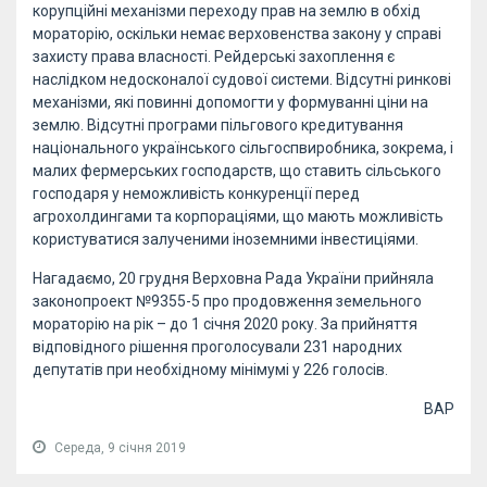
корупційні механізми переходу прав на землю в обхід
мораторію, оскільки немає верховенства закону у справі
захисту права власності. Рейдерські захоплення є
наслідком недосконалої судової системи. Відсутні ринкові
механізми, які повинні допомогти у формуванні ціни на
землю. Відсутні програми пільгового кредитування
національного українського сільгоспвиробника, зокрема, і
малих фермерських господарств, що ставить сільського
господаря у неможливість конкуренції перед
агрохолдингами та корпораціями, що мають можливість
користуватися залученими іноземними інвестиціями.
Нагадаємо, 20 грудня Верховна Рада України прийняла
законопроект №9355-5 про продовження земельного
мораторію на рік – до 1 січня 2020 року. За прийняття
відповідного рішення проголосували 231 народних
депутатів при необхідному мінімумі у 226 голосів.
ВАР
Середа, 9 січня 2019