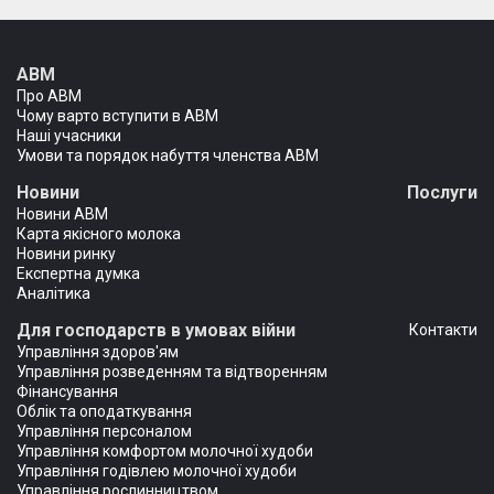
АВМ
Про АВМ
Чому варто вступити в АВМ
Наші учасники
Умови та порядок набуття членства АВМ
Новини
Послуги
Новини АВМ
Карта якісного молока
Новини ринку
Експертна думка
Аналітика
Для господарств в умовах війни
Контакти
Управління здоров'ям
Управління розведенням та відтворенням
Фінансування
Облік та оподаткування
Управління персоналом
Управління комфортом молочної худоби
Управління годівлею молочної худоби
Управління рослинництвом