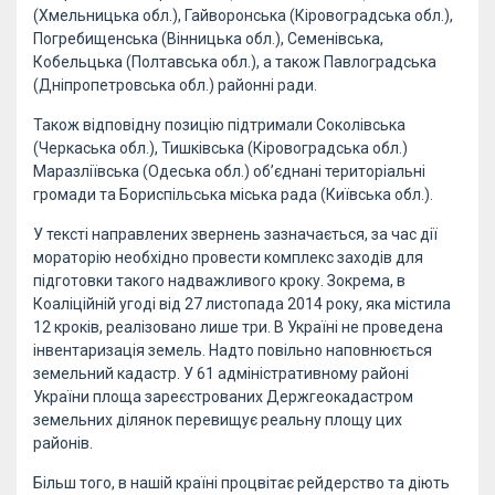
(Хмельницька обл.), Гайворонська (Кіровоградська обл.),
Погребищенська (Вінницька обл.), Семенівська,
Кобельцька (Полтавська обл.), а також Павлоградська
(Дніпропетровська обл.) районні ради.
Також відповідну позицію підтримали Соколівська
(Черкаська обл.), Тишківська (Кіровоградська обл.)
Маразліївська (Одеська обл.) об’єднані територіальні
громади та Бориспільська міська рада (Київська обл.).
У тексті направлених звернень зазначається, за час дії
мораторію необхідно провести комплекс заходів для
підготовки такого надважливого кроку. Зокрема, в
Коаліційній угоді від 27 листопада 2014 року, яка містила
12 кроків, реалізовано лише три. В Україні не проведена
інвентаризація земель. Надто повільно наповнюється
земельний кадастр. У 61 адміністративному районі
України площа зареєстрованих Держгеокадастром
земельних ділянок перевищує реальну площу цих
районів.
Більш того, в нашій країні процвітає рейдерство та діють