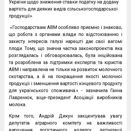
України щодо зниження ставки податку на додану
вартість для деяких видів сільськогосподарської
продукції».
«Господарствам АВМ особливо приємно і знаково,
що робота з органами влади по відстоюванню і
захисту інтересів галузі нарешті дає свої вагомі
плоди. Тому, що значна частка законопроектів яка
розглядалась і обговорювалась, була ініційована
та розроблена за підтримки експертів та юристів
АВМ і направлена не тільки на розвиток молочного
скотарства, а й на покращення якості молочної
продукції і зменшення вартості кінцевого продукту
для українського споживача.» - зазначила Ганна
Лавренюк, віце-президент Асоціації виробників
молока.
Крім того, Андрій Дикун закцентував увагу
депутатів аграрного комітету на важливості
вирішення логістичного колапсу, детінізації