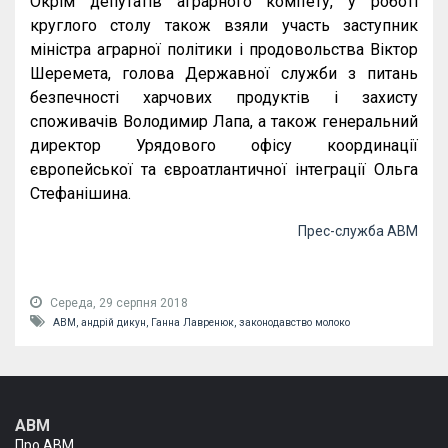
Окрім депутатів аграрного комітету, у роботі
круглого столу також взяли участь заступник
міністра аграрної політики і продовольства Віктор
Шеремета, голова Державної служби з питань
безпечності харчових продуктів і захисту
споживачів Володимир Лапа, а також генеральний
директор Урядового офісу координації
європейської та євроатлантичної інтеграції Ольга
Стефанішина.
Прес-служба АВМ
Середа, 29 серпня 2018
АВМ,
андрій дикун,
Ганна Лавренюк,
законодавство молоко
АВМ
Про АВМ