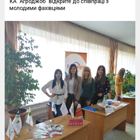
КА "Агроджоб" відкрите до співпраці з
молодими фахівцями