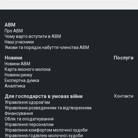
АВМ
Про АВМ
Чому варто вступити в АВМ
Наші учасники
Умови та порядок набуття членства АВМ
Новини
Послуги
Новини АВМ
Карта якісного молока
Новини ринку
Експертна думка
Аналітика
Для господарств в умовах війни
Контакти
Управління здоров'ям
Управління розведенням та відтворенням
Фінансування
Облік та оподаткування
Управління персоналом
Управління комфортом молочної худоби
Управління годівлею молочної худоби