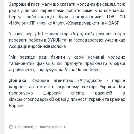
Запрошені гості мали що сказати молодим фахівцям, тож
радо ділилися перевагами роботи саме в їх компаніях.
Серед роботодавців були представники ТОВ СП
«Нібулон», ПП «Фенікс Агро», «Хімагромаркетинг», ВАSF.
У свою чергу HR – директор «Агроджоб» розповіла про
переваги роботи в DYKUN та на господарствах-учасниках
Асоціації виробників молока.
"Ми завжди раді бачити у своїй команді молодих
талановитих фахівців, які прагнуть працювати в сфері
агробізнесу», - підсумувала Аліна Чоловійчук.
Довідка:
Кадрове агентство «Агроджоб» - перше
кадрове агентство в аграрному секторі України. Ми
пропонуємо широкий спектр вакансій в
сільськогосподарській сфері діяльності України та країнах
Європи.
Понеділок, 11 листопада 2019