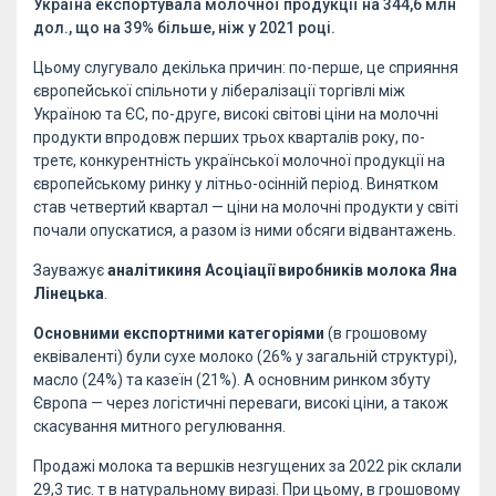
Україна експортувала молочної продукції на 344,6 млн
дол., що на 39% більше, ніж у 2021 році.
Цьому слугувало декілька причин: по-перше, це сприяння
європейської спільноти у лібералізації торгівлі між
Україною та ЄС, по-друге, високі світові ціни на молочні
продукти впродовж перших трьох кварталів року, по-
третє, конкурентність української молочної продукції на
європейському ринку у літньо-осінній період. Винятком
став четвертий квартал — ціни на молочні продукти у світі
почали опускатися, а разом із ними обсяги відвантажень.
Зауважує
аналітикиня Асоціації виробників молока Яна
Лінецька
.
Основними експортними категоріями
(в грошовому
еквіваленті) були сухе молоко (26% у загальній структурі),
масло (24%) та казеїн (21%). А основним ринком збуту
Європа — через логістичні переваги, високі ціни, а також
скасування митного регулювання.
Продажі молока та вершків незгущених за 2022 рік склали
29,3 тис. т в натуральному виразі. При цьому, в грошовому