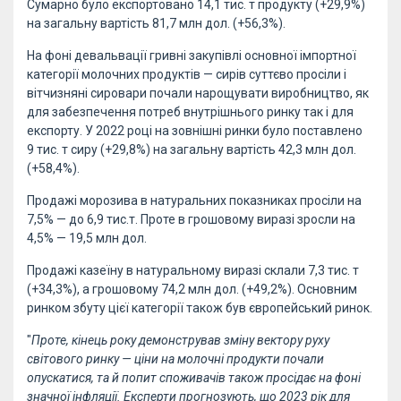
Сумарно було експортовано 14,1 тис. т продукту (+29,9%)
на загальну вартість 81,7 млн дол. (+56,3%).
На фоні девальвації гривні закупівлі основної імпортної
категорії молочних продуктів — сирів суттєво просіли і
вітчизняні сировари почали нарощувати виробництво, як
для забезпечення потреб внутрішнього ринку так і для
експорту. У 2022 році на зовнішні ринки було поставлено
9 тис. т сиру (+29,8%) на загальну вартість 42,3 млн дол.
(+58,4%).
Продажі морозива в натуральних показниках просіли на
7,5% — до 6,9 тис.т. Проте в грошовому виразі зросли на
4,5% — 19,5 млн дол.
Продажі казеїну в натуральному виразі склали 7,3 тис. т
(+34,3%), а грошовому 74,2 млн дол. (+49,2%). Основним
ринком збуту цієї категорії також був європейський ринок.
"
Проте, кінець року демонстрував зміну вектору руху
світового ринку — ціни на молочні продукти почали
опускатися, та й попит споживачів також просідає на фоні
значної інфляції. Експерти прогнозують, що 2023 рік для