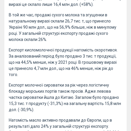
виразі це склало лише 16,4 млн дол. (+58%).
В той же час, продажі сухого молока та згущенки в
натуральному виразі склали 26,7 тис. т, що принесло
Україні 90 млн дол., що на 56,9% більше, ніж в минулому
році. У загальній структурі експорту продажі сухого
молока склали 26%.
Експорт кисломолочної продукції натомість скоротився.
За аналізований період було продано 3 тис. т продукції,
що на 44,5% менше, ніж у 2021 році. В грошовому виразі
це принесло 4,7 млн дол., що на 46% менше, ніж рік до
того.
Експорт молочної сироватки за рік через логістичну
блокаду морських портів також просів. Адже левова
частка сироватки йшла до Китаю. Загалом було продано
15,3 тис. т продукту (-31,3%) на загальну вартість 15,8 млн
дол. (-30,9%).
Натомість масло активно продавали до Європи, що в
результаті дало 24% у загальній структурі експорту.