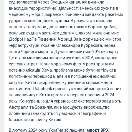
судноплавстві через Суецькій канал, які виникли
внаслідок терористичної діяльності єменських хуситів в
Червоному морі. Проіранські бойовики завдають ракетних
ударів по комерційним суднам. В результаті виросли
вартість та терміни доставки вантажів з Європи до Азії,
оскільки судна мають йти довгим шляхом, минаючи мис
Доброї Надії в Південній Африці. За інформацією міністра
інфраструктури України Олександра Кубракова, через
порти Чорного моря та Дунаю вивозиться 90% експорту.
Це стало можливим завдяки зусиллям ЗСУ, які завдали
суттєвих втрат Чорноморському флоту росії протягом
останніх місяців. Хоча, проблема може бути не тільки в
логістичних перешкода, але й в погіршенні економічної
ситуації Китаї і скорочення купівельної спроможності
споживачів. Rabobank прогнозує млявий імпортний попит
на яловичину в Китаї протягом першої половини 2024
року. Конкуренцію для українських експортерів завдають
Австралія та Бразилія, які нарощують виробництво
яловичини і знаходяться у відносній географічній
близькості до ринку Китаю.
В лютому 2024 року Україна збільшила
імпорт ВРХ