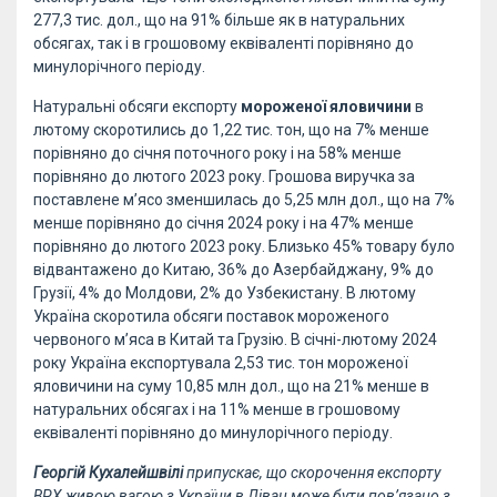
277,3 тис. дол., що на 91% більше як в натуральних
обсягах, так і в грошовому еквіваленті порівняно до
минулорічного періоду.
Натуральні обсяги експорту
мороженої яловичини
в
лютому скоротились до 1,22 тис. тон, що на 7% менше
порівняно до січня поточного року і на 58% менше
порівняно до лютого 2023 року. Грошова виручка за
поставлене м’ясо зменшилась до 5,25 млн дол., що на 7%
менше порівняно до січня 2024 року і на 47% менше
порівняно до лютого 2023 року. Близько 45% товару було
відвантажено до Китаю, 36% до Азербайджану, 9% до
Грузії, 4% до Молдови, 2% до Узбекистану. В лютому
Україна скоротила обсяги поставок мороженого
червоного м’яса в Китай та Грузію. В січні-лютому 2024
року Україна експортувала 2,53 тис. тон мороженої
яловичини на суму 10,85 млн дол., що на 21% менше в
натуральних обсягах і на 11% менше в грошовому
еквіваленті порівняно до минулорічного періоду.
Георгій Кухалейшвілі
припускає, що скорочення експорту
ВРХ живою вагою з України в Ліван може бути пов’язано з