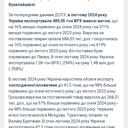
Кухалейшвілі
.
За попередніми даними ДССУ,
в лютому 2024 року
Україна експортувала
489,05 тон ВРХ живою вагою
, що
на 16% менше порівняно до січня 2024 року і на 371%
менше порівняно до лютого 2023 року. Виручка за
поставлених тварин склала 684,03 тис. дол. і скоротилась
на 16% порівняно до січня поточного року і на 419%
порівняно до лютого 2023 року. Всі поставки були
спрямовані до Лівану. В січні-лютому 2024 року Україна
експортувала 1,06 тон ВРХ (-294%) на суму 1,48 млн дол.
(-358%).
В лютому 2024 року Україна наростила обсяги експорту
охолодженої яловичини
до 41,5 тони, що на 98% більше
порівняно до січня поточного року і до лютого 2023 року.
Грошова виручка за поставлений товар виросла до 268,31
тис. дол., що на 97% більше порівняно до січня 2024 року і
на 98% більше порівняно до лютого 2023 року. Червоне
м’ясо постачалося в Молдову, Туреччину, Іспанію та
Велику Британію. В січні-лютому 2024 року Україна
експортувала 42,3 тони охолодженої яловичини на суму