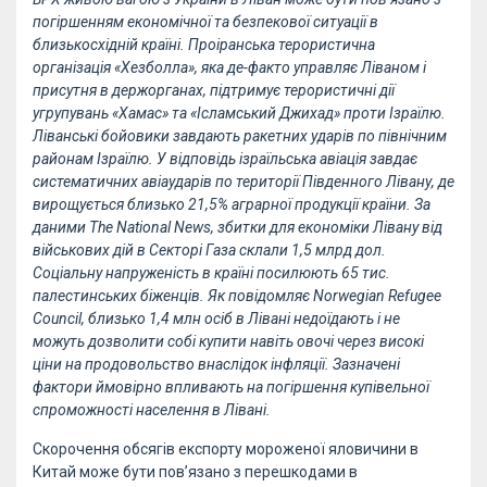
погіршенням економічної та безпекової ситуації в
близькосхідній країні. Проіранська терористична
організація «Хезболла», яка де-факто управляє Ліваном і
присутня в держорганах, підтримує терористичні дії
угрупувань «Хамас» та «Ісламський Джихад» проти Ізраїлю.
Ліванські бойовики завдають ракетних ударів по північним
районам Ізраїлю. У відповідь ізраїльська авіація завдає
систематичних авіаударів по території Південного Лівану, де
вирощується близько 21,5% аграрної продукції країни. За
даними The National News, збитки для економіки Лівану від
військових дій в Секторі Газа склали 1,5 млрд дол.
Соціальну напруженість в країні посилюють 65 тис.
палестинських біженців. Як повідомляє Norwegian Refugee
Council, близько 1,4 млн осіб в Лівані недоїдають і не
можуть дозволити собі купити навіть овочі через високі
ціни на продовольство внаслідок інфляції. Зазначені
фактори ймовірно впливають на погіршення купівельної
спроможності населення в Лівані.
Скорочення обсягів експорту мороженої яловичини в
Китай може бути пов’язано з перешкодами в