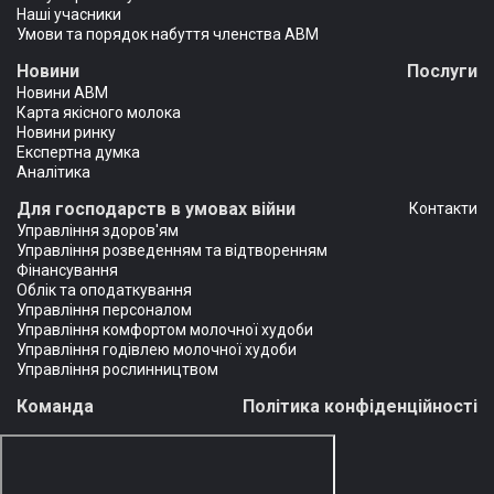
Наші учасники
Умови та порядок набуття членства АВМ
Новини
Послуги
Новини АВМ
Карта якісного молока
Новини ринку
Експертна думка
Аналітика
Для господарств в умовах війни
Контакти
Управління здоров'ям
Управління розведенням та відтворенням
Фінансування
Облік та оподаткування
Управління персоналом
Управління комфортом молочної худоби
Управління годівлею молочної худоби
Управління рослинництвом
Команда
Політика конфіденційності