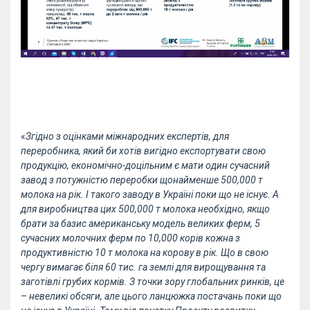
«
Згідно з оцінками міжнародних експертів, для
переробника, який би хотів вигідно експортувати свою
продукцію, економічно-доцільним є мати один сучасний
завод з потужністю переробки щонайменше 500,000 т
молока на рік. І такого заводу в Україні поки що не існує. А
для виробництва цих 500,000 т молока необхідно, якщо
брати за базис американську модель великих ферм, 5
сучасних молочних ферм по 10,000 корів кожна з
продуктивністю 10 т молока на корову в рік. Що в свою
чергу вимагає біля 60 тис. га землі для вирощування та
заготівлі грубих кормів. З точки зору глобальних ринків, це
– невеликі обсяги, але цього ланцюжка постачань поки що