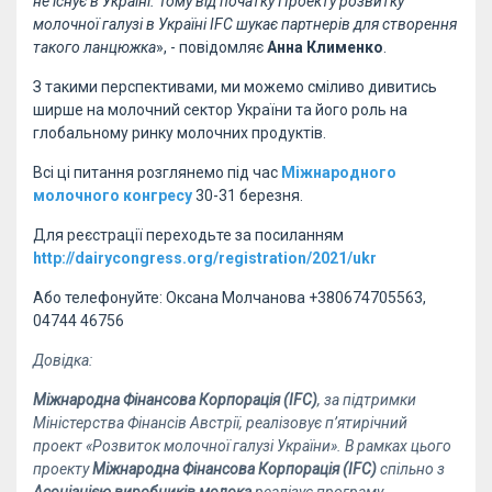
не існує в Україні. Тому від початку Проекту розвитку
молочної галузі в Україні IFC шукає партнерів для створення
такого ланцюжка
», - повідомляє
Анна Клименко
.
З такими перспективами, ми можемо сміливо дивитись
ширше на молочний сектор України та його роль на
глобальному ринку молочних продуктів.
Всі ці питання розглянемо під час
Міжнародного
молочного конгресу
30-31 березня.
Для реєстрації переходьте за посиланням
http://dairycongress.org/registration/2021/ukr
Або телефонуйте: Оксана Молчанова +380674705563,
04744 46756
Довідка:
Міжнародна Фінансова Корпорація (IFC)
, за підтримки
Міністерства Фінансів Австрії, реалізовує п’ятирічний
проект «Розвиток молочної галузі України». В рамках цього
проекту
Міжнародна Фінансова Корпорація (IFC)
спільно з