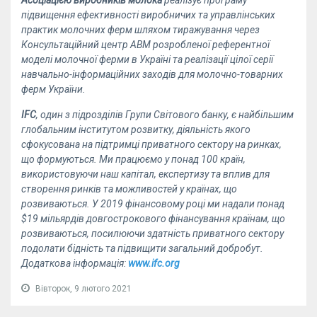
Асоціацією виробників молока
реалізує програму
підвищення ефективності виробничих та управлінських
практик молочних ферм шляхом тиражування через
Консультаційний центр АВМ розробленої референтної
моделі молочної ферми в Україні та реалізації цілої серії
навчально-інформаційних заходів для молочно-товарних
ферм України.
IFC
, один з підрозділів Групи Світового банку, є найбільшим
глобальним інститутом розвитку, діяльність якого
сфокусована на підтримці приватного сектору на ринках,
що формуються. Ми працюємо у понад 100 країн,
використовуючи наш капітал, експертизу та вплив для
створення ринків та можливостей у країнах, що
розвиваються. У 2019 фінансовому році ми надали понад
$19 мільярдів довгострокового фінансування країнам, що
розвиваються, посилюючи здатність приватного сектору
подолати бідність та підвищити загальний добробут.
Додаткова інформація:
www.ifc.org
Вівторок, 9 лютого 2021