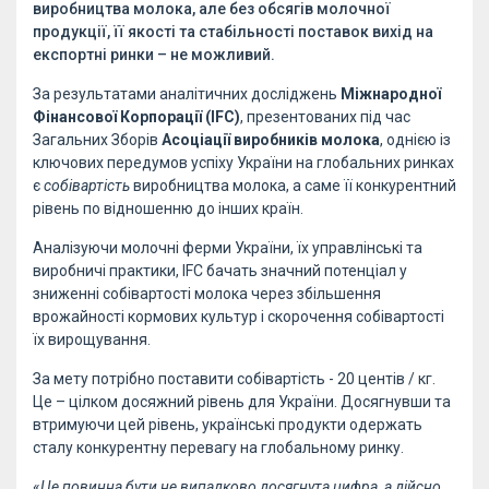
виробництва молока, але без обсягів молочної
продукції, її якості та стабільності поставок вихід на
експортні ринки – не можливий.
За результатами аналітичних досліджень
Міжнародної
Фінансової Корпорації (IFC)
, презентованих під час
Загальних Зборів
Асоціації виробників молока
, однією із
ключових передумов успіху України на глобальних ринках
є
собівартість
виробництва молока, а саме її конкурентний
рівень по відношенню до інших країн.
Аналізуючи молочні ферми України, їх управлінські та
виробничі практики, IFC бачать значний потенціал у
зниженні собівартості молока через збільшення
врожайності кормових культур і скорочення собівартості
їх вирощування.
За мету потрібно поставити собівартість - 20 центів / кг.
Це – цілком досяжний рівень для України. Досягнувши та
втримуючи цей рівень, українські продукти одержать
сталу конкурентну перевагу на глобальному ринку.
«
Це повинна бути не випадково досягнута цифра, а дійсно