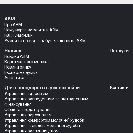
АВМ
Про АВМ
Чому варто вступити в АВМ
Наші учасники
Умови та порядок набуття членства АВМ
Новини
Послуги
Новини АВМ
Карта якісного молока
Новини ринку
Експертна думка
Аналітика
Для господарств в умовах війни
Контакти
Управління здоров'ям
Управління розведенням та відтворенням
Фінансування
Облік та оподаткування
Управління персоналом
Управління комфортом молочної худоби
Управління годівлею молочної худоби
Управління рослинництвом