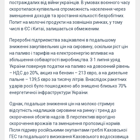
постраждалих від війни українців. В умовах воєнного часу
скоротилася купівельна спроможність населення через
зменшення доходів та зростання кількості безробітних.
Попит на молочні продукти на зовнішніх ринках, у тому
числі в ЄС і Китаї, залишається обмеженим.
Переробні підприємства зацікавлені в подальшому
зниженні закупівельних цін на сировину, оскільки ріст цін
на паливо і тарифів на електроенергію впливає на
збільшення собівартості виробництва. З 1 липня уряд
України повернув податки на паливо на довоєнний рівень
– НДС до 20%, акциз на бензин – 213 євро, а на дизельне
пальне – 139,5 євро за тисячу літрів. Внаслідок ракетних
ударів росії було пошкоджено або знищено близько 70%
енергетичної інфраструктури України.
Однак, подальше зниження цін на молоко стримує
відсутність надлишків сировини на ринку і тренд до
скорочення обсягів надоїв. В перспективі вірогідно
скорочення врожаїв та зменшення пропозиції кормів.
Після підриву російськими окупантами греблі Каховської
ГEC та подальшого висихання Каховського водосховища