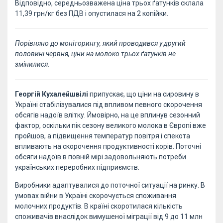
Відповідно, середньозважена ціна трьох ґатунків склала
11,39 грн/кг без ПДВ і опустилася на 2 копійки.
Порівняно до моніторингу, який проводився у другий
половині червня, ціни на молоко трьох ґатунків не
змінилися.
Георгій Кухалейшвілі
припускає, що ціни на сировину в
Україні стабілізувалися під впливом певного скорочення
обсягів надоїв влітку. Ймовірно, на це вплинув сезонний
фактор, оскільки пік сезону великого молока в Європі вже
пройшов, а підвищення температур повітря і спекота
впливають на скорочення продуктивності корів. Поточні
обсяги надоїв в повній мірі задовольняють потреби
українських переробних підприємств.
Виробники адаптувалися до поточної ситуації на ринку. В
умовах війни в Україні скорочується споживання
молочних продуктів. В країні скоротилася кількість
споживачів внаслідок вимушеної міграції від 9 до 11 млн