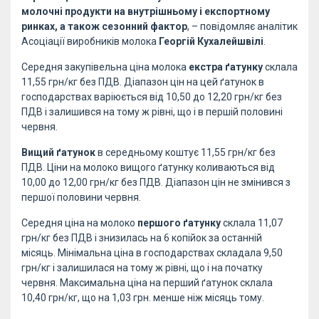
молочні продукти на внутрішньому і експортному
ринках, а також сезонний фактор
, – повідомляє аналітик
Асоціації виробників молока
Георгій Кухалейшвілі
.
Середня закупівельна ціна молока
екстра ґатунку
склала
11,55 грн/кг без ПДВ. Діапазон цін на цей ґатунок в
господарствах варіюється від 10,50 до 12,20 грн/кг без
ПДВ і залишився на тому ж рівні, що і в першій половині
червня.
Вищий ґатунок
в середньому коштує 11,55 грн/кг без
ПДВ. Ціни на молоко вищого ґатунку коливаються від
10,00 до 12,00 грн/кг без ПДВ. Діапазон цін не змінився з
першої половини червня.
Середня ціна на молоко
першого ґатунку
склала 11,07
грн/кг без ПДВ і знизилась на 6 копійок за останній
місяць. Мінімальна ціна в господарствах складала 9,50
грн/кг і залишилася на тому ж рівні, що і на початку
червня. Максимальна ціна на перший ґатунок склала
10,40 грн/кг, що на 1,03 грн. менше ніж місяць тому.