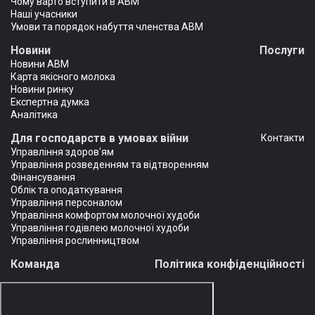
Чому варто вступити в АВМ
Наші учасники
Умови та порядок набуття членства АВМ
Новини
Послуги
Новини АВМ
Карта якісного молока
Новини ринку
Експертна думка
Аналітика
Для господарств в умовах війни
Контакти
Управління здоров'ям
Управління розведенням та відтворенням
Фінансування
Облік та оподаткування
Управління персоналом
Управління комфортом молочної худоби
Управління годівлею молочної худоби
Управління рослинництвом
Команда
Політика конфіденційності