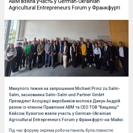
АВМ взяла участь у German-Ukrainian
Agricultural Entrepreneurs Forum у Франкфурті
Минулого тижня на запрошення Michael Prinz zu Salm-
Salm, засновника Salm-Salm und Partner GmbH
Президент Асоціації виробників молока Дикун Андрій
разом із членом Правління АВМ та CEO ТОВ "Кищенці"
Кейсом Хузінгою взяли участь у German-Ukrainian
Agricultural Entrepreneurs Forum у Франкфурті-на-Майні.
Під час форуму окрема робоча панель була повністю