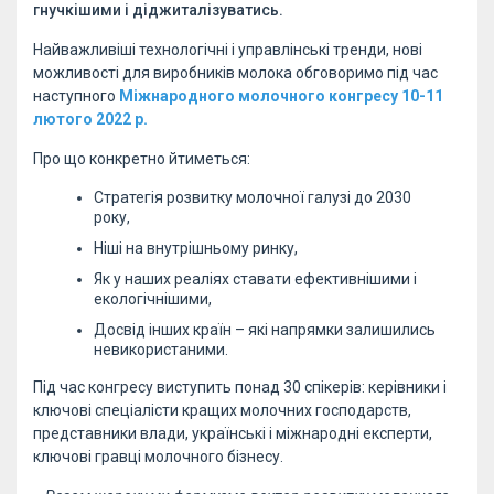
гнучкішими і діджиталізуватись.
Найважливіші технологічні і управлінські тренди, нові
можливості для виробників молока обговоримо під час
наступного
Міжнародного молочного конгресу 10-11
лютого 2022 р.
Про що конкретно йтиметься:
Стратегія розвитку молочної галузі до 2030
року,
Ніші на внутрішньому ринку,
Як у наших реаліях ставати ефективнішими і
екологічнішими,
Досвід інших країн – які напрямки залишились
невикористаними.
Під час конгресу виступить понад 30 спікерів: керівники і
ключові спеціалісти кращих молочних господарств,
представники влади, українські і міжнародні експерти,
ключові гравці молочного бізнесу.