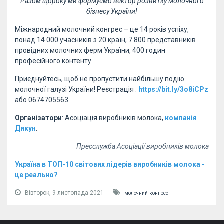
Разом щороку ми формуємо вектор розвитку молочного
бізнесу України!
Міжнародний молочний конгрес – це 14 років успіху,
понад 14 000 учасників з 20 країн, 7 800 представників
провідних молочних ферм України, 400 годин
професійного контенту.
Приєднуйтесь, щоб не пропустити найбільшу подію
молочної галузі України! Реєстрація :
https://bit.ly/3o8iCPz
або 0674705563.
Організатори
: Асоціація виробників молока,
компанія
Дикун
.
Пресслужба Асоціації виробників молока
Україна в ТОП-10 світових лідерів виробників молока -
це реально?
Вівторок, 9 листопада 2021
молочний конгрес