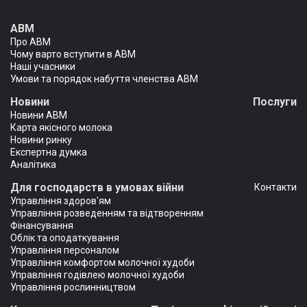
АВМ
Про АВМ
Чому варто вступити в АВМ
Наші учасники
Умови та порядок набуття членства АВМ
Новини
Послуги
Новини АВМ
Карта якісного молока
Новини ринку
Експертна думка
Аналітика
Для господарств в умовах війни
Контакти
Управління здоров'ям
Управління розведенням та відтворенням
Фінансування
Облік та оподаткування
Управління персоналом
Управління комфортом молочної худоби
Управління годівлею молочної худоби
Управління рослинництвом