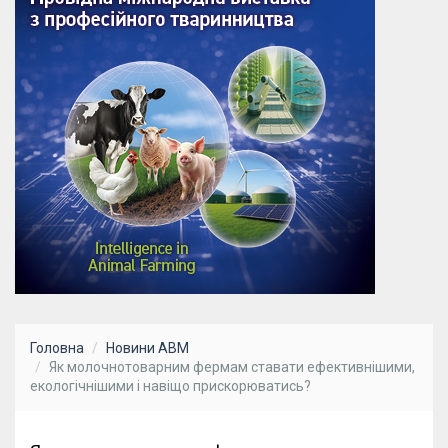
Головна
Новини АВМ
Як молочнотоварним фермам ставати ефективнішими,
екологічнішими і навіщо прискорюватись?