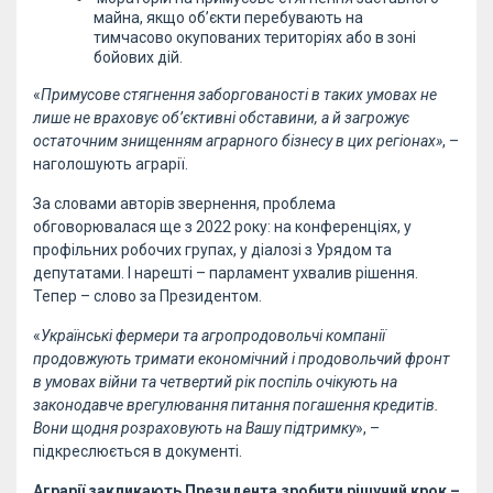
майна, якщо об’єкти перебувають на
тимчасово окупованих територіях або в зоні
бойових дій.
«
Примусове стягнення заборгованості в таких умовах не
лише не враховує об’єктивні обставини, а й загрожує
остаточним знищенням аграрного бізнесу в цих регіонах»
, –
наголошують аграрії.
За словами авторів звернення, проблема
обговорювалася ще з 2022 року: на конференціях, у
профільних робочих групах, у діалозі з Урядом та
депутатами. І нарешті – парламент ухвалив рішення.
Тепер – слово за Президентом.
«
Українські фермери та агропродовольчі компанії
продовжують тримати економічний і продовольчий фронт
в умовах війни та четвертий рік поспіль очікують на
законодавче врегулювання питання погашення кредитів.
Вони щодня розраховують на Вашу підтримку
», –
підкреслюється в документі.
Аграрії закликають Президента зробити рішучий крок –