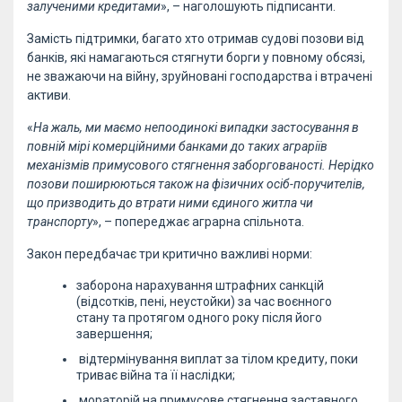
залученими кредитами
», – наголошують підписанти.
Замість підтримки, багато хто отримав судові позови від
банків, які намагаються стягнути борги у повному обсязі,
не зважаючи на війну, зруйновані господарства і втрачені
активи.
«
На жаль, ми маємо непоодинокі випадки застосування в
повній мірі комерційними банками до таких аграріїв
механізмів примусового стягнення заборгованості. Нерідко
позови поширюються також на фізичних осіб-поручителів,
що призводить до втрати ними єдиного житла чи
транспорту
», – попереджає аграрна спільнота.
Закон передбачає три критично важливі норми:
заборона нарахування штрафних санкцій
(відсотків, пені, неустойки) за час воєнного
стану та протягом одного року після його
завершення;
відтермінування виплат за тілом кредиту, поки
триває війна та її наслідки;
мораторій на примусове стягнення заставного