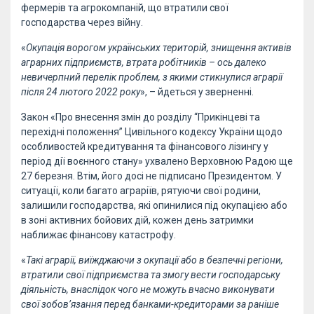
фермерів та агрокомпаній, що втратили свої
господарства через війну.
«
Окупація ворогом українських територій, знищення активів
аграрних підприємств, втрата робітників – ось далеко
невичерпний перелік проблем, з якими стикнулися аграрії
після 24 лютого 2022 року
», – йдеться у зверненні.
Закон «Про внесення змін до розділу “Прикінцеві та
перехідні положення” Цивільного кодексу України щодо
особливостей кредитування та фінансового лізингу у
період дії воєнного стану» ухвалено Верховною Радою ще
27 березня. Втім, його досі не підписано Президентом. У
ситуації, коли багато аграріїв, рятуючи свої родини,
залишили господарства, які опинилися під окупацією або
в зоні активних бойових дій, кожен день затримки
наближає фінансову катастрофу.
«
Такі аграрії, виїжджаючи з окупації або в безпечні регіони,
втратили свої підприємства та змогу вести господарську
діяльність, внаслідок чого не можуть вчасно виконувати
свої зобов’язання перед банками-кредиторами за раніше