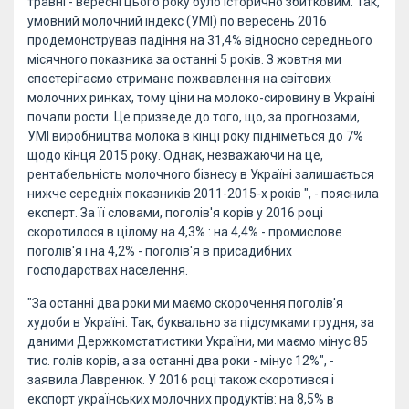
травні - вересні цього року було історично збитковим. Так,
умовний молочний індекс (УМІ) по вересень 2016
продемонстрував падіння на 31,4% відносно середнього
місячного показника за останні 5 років. З жовтня ми
спостерігаємо стримане пожвавлення на світових
молочних ринках, тому ціни на молоко-сировину в Україні
почали рости. Це призведе до того, що, за прогнозами,
УМІ виробництва молока в кінці року підніметься до 7%
щодо кінця 2015 року. Однак, незважаючи на це,
рентабельність молочного бізнесу в Україні залишається
нижче середніх показників 2011-2015-х років ", - пояснила
експерт. За її словами, поголів'я корів у 2016 році
скоротилося в цілому на 4,3% : на 4,4% - промислове
поголів'я і на 4,2% - поголів'я в присадибних
господарствах населення.
"За останні два роки ми маємо скорочення поголів'я
худоби в Україні. Так, буквально за підсумками грудня, за
даними Держкомстатистики України, ми маємо мінус 85
тис. голів корів, а за останні два роки - мінус 12%", -
заявила Лавренюк. У 2016 році також скоротився і
експорт українських молочних продуктів: на 8,5% в