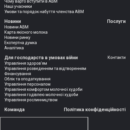
Чому варто вступити в АВМ
Наші учасники
Умови та порядок набуття членства АВМ
Новини
Послуги
Новини АВМ
Карта якісного молока
Новини ринку
Експертна думка
Аналітика
Для господарств в умовах війни
Контакти
Управління здоров'ям
Управління розведенням та відтворенням
Фінансування
Облік та оподаткування
Управління персоналом
Управління комфортом молочної худоби
Управління годівлею молочної худоби
Управління рослинництвом
Команда
Політика конфіденційності