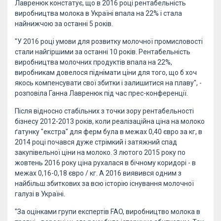
Лавренюк констатує, що в 2016 році рентабельність
виробництва молока в Україні впала на 22% і стала
найнижчою за останні 5 років.
"У 2016 році умови для розвитку молочної промисловості
стали найгіршими за останні 10 років. Рентабельність
виробництва молочних продуктів впала на 22%,
виробникам довелося піднімати ціни для того, що б хоч
якось компенсувати свої збитки і залишитися на плаву", -
розповіла Ганна Лавренюк під час прес-конференції.
Після відносно стабільних з точки зору рентабельності
бізнесу 2012-2013 років, коли реалізаційна ціна на молоко
ґатунку "екстра" для ферм була в межах 0,40 євро за кг, в
2014 році почався дуже стрімкий і затяжний спад
закупівельної ціни на молоко. З лютого 2015 року по
жовтень 2016 року ціна рухалася в бічному коридорі - в
межах 0,16-0,18 євро / кг. А 2016 виявився одним з
найбільш збиткових за всю історію існування молочної
галузі в Україні.
"За оцінками групи експертів FAO, виробництво молока в