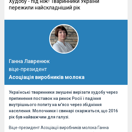
Худобу - під ніж! Тваринники України
пережили найскладніший рік
Ганна Лавренюк
віце-президент
Асоціація виробників молока
Українські тваринники змушені вирізати худобу через
припинення поставок на ринок Росії і падіння
внутрішнього попиту на м'ясо через збідніння
населення. Молочники і свинарі скаржаться, що 2016
рік був найважчим для галузі.
Віце-президент Асоціації виробників молока Ганна