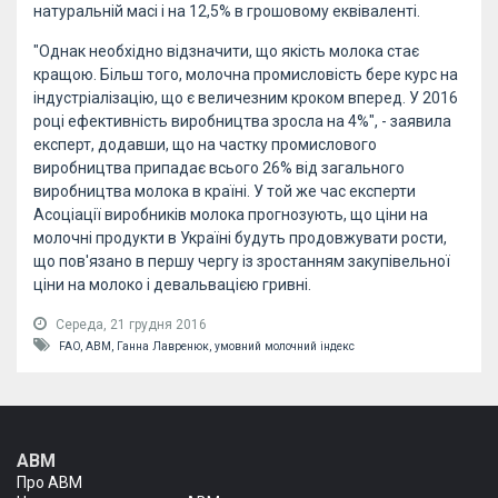
натуральній масі і на 12,5% в грошовому еквіваленті.
"Однак необхідно відзначити, що якість молока стає
кращою. Більш того, молочна промисловість бере курс на
індустріалізацію, що є величезним кроком вперед. У 2016
році ефективність виробництва зросла на 4%", - заявила
експерт, додавши, що на частку промислового
виробництва припадає всього 26% від загального
виробництва молока в країні. У той же час експерти
Асоціації виробників молока прогнозують, що ціни на
молочні продукти в Україні будуть продовжувати рости,
що пов'язано в першу чергу із зростанням закупівельної
ціни на молоко і девальвацією гривні.
Середа, 21 грудня 2016
FAO,
АВМ,
Ганна Лавренюк,
умовний молочний індекс
АВМ
Про АВМ