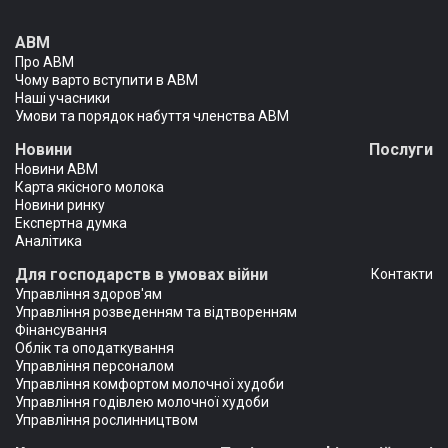
АВМ
Про АВМ
Чому варто вступити в АВМ
Наші учасники
Умови та порядок набуття членства АВМ
Новини
Послуги
Новини АВМ
Карта якісного молока
Новини ринку
Експертна думка
Аналітика
Для господарств в умовах війни
Контакти
Управління здоров'ям
Управління розведенням та відтворенням
Фінансування
Облік та оподаткування
Управління персоналом
Управління комфортом молочної худоби
Управління годівлею молочної худоби
Управління рослинництвом