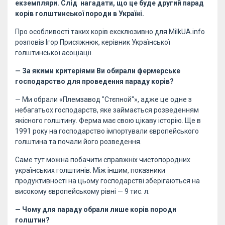
екземпляри. Слід нагадати, що це буде другий парад
корів голштинської породи в Україні.
Про особливості таких корів ексклюзивно для
MilkUA.info
розповів
Ігор Присяжнюк
, керівник Української
голштинської асоціації.
— За якими критеріями Ви обирали фермерське
господарство для проведення параду корів?
— Ми обрали
«Племзавод "Стєпной"»
, адже це одне з
небагатьох господарств, яке займається розведенням
якісного голштину. Ферма має свою цікаву історію. Ще в
1991 року на господарство імпортували європейського
голштина та почали його розведення.
Саме тут можна побачити справжніх чистопородних
українських голштинів. Між іншим, показники
продуктивності на цьому господарстві зберігаються на
високому європейському рівні — 9 тис. л.
— Чому для параду обрали лише корів породи
голштин?