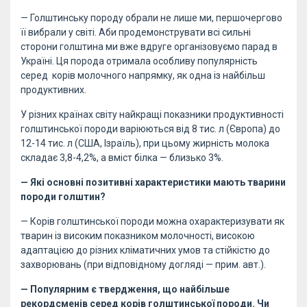
— Голштинську породу обрали не лише ми, першочергово
її вибрали у світі. Аби продемонструвати всі сильні
сторони голштина ми вже вдруге організовуємо парад в
Україні. Ця порода отримала особливу популярність
серед корів молочного напрямку, як одна із найбільш
продуктивних.
У різних країнах світу найкращі показники продуктивності
голштинської породи варіюються від 8 тис. л (Європа) до
12-14 тис. л (США, Ізраїль), при цьому жирність молока
складає 3,8-4,2%, а вміст білка — близько 3%.
— Які основні позитивні характеристики мають тварини
породи голштин?
— Корів голштинської породи можна охарактеризувати як
тварин із високим показником молочності, високою
адаптацією до різних кліматичних умов та стійкістю до
захворювань (при відповідному догляді — прим. авт.).
— Популярним є твердження, що найбільше
рекордсменів серед корів голштинської породи. Чи