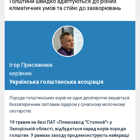
Голштини швидко адаптуються до різних
кліматичних умов та стійкі до захворювань
Ігор Присяжнюк
керівник
Українська голштинська асоціація
Порода голштинських корів не одне десятиріччя лишається
беззаперечним світовим лідером у сучасному молочному
скотарстві.
19 травня на базі
ПАТ «Племзавод "Стєпной"»
у
Запорізькій області, відбудеться парад корів породи
голштин. У рамках заходу продемонструють найкращі