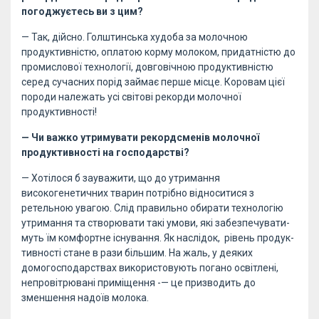
погоджуєтесь ви з цим?
— Так, дійсно. Голштинська худоба за молочною
продуктивністю, оплатою корму молоком, придатністю до
промислової технології, довговічною продуктивністю
серед сучасних порід займає перше місце. Коровам цієї
породи належать усі світові рекорди молочної
продуктивності!
— Чи важко утримувати рекордсменів молочної
продуктивності на господарстві?
— Хотілося б зауважити, що до утримання
високогенетичних тварин потрібно відноситися з
ретельною увагою. Слід правильно обирати технологію
утримання та ство­рю­ва­ти такі умо­­ви, які за­без­пе­чу­ва­ти­
муть їм ком­форт­не існу­ван­ня. Як наслідок, рівень про­дук­
тив­ності стане в рази більшим. На жаль, у деяких
домогосподарствах використовують погано освітлені,
непровітрювані приміщення -— це призводить до
зменшення надоїв молока.