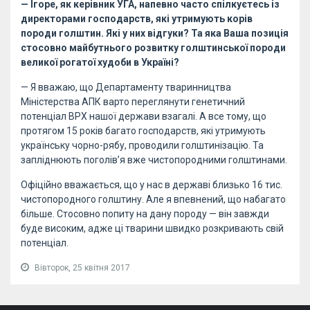
— Ігоре, як керівник УГА, напевно часто спілкуєтесь із
директорами господарств, які утримують корів
породи голштин. Які у них відгуки? Та яка Ваша позиція
стосовно майбутнього розвитку голштинської породи
великої рогатої худоби в Україні?
— Я вважаю, що Департаменту тваринництва
Міністерства АПК варто переглянути генетичний
потенціал ВРХ нашої держави взагалі. А все тому, що
протягом 15 років багато господарств, які утримують
українську чорно-рябу, проводили голштинізацію. Та
запліднюють поголів’я вже чистопородними голштинами.
Офіційно вважається, що у нас в державі близько 16 тис.
чистопородного голштину. Але я впевнений, що набагато
більше. Стосовно попиту на дану породу — він завжди
буде високим, адже ці тварини швидко розкривають свій
потенціал.
Вівторок, 25 квітня 2017