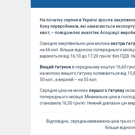
На початку серпня в Україні зросла закупіве
боку переробників, які намагаються експорту
квот, – повідомляє аналітик Асоціації вироб
Середня закупівельна ціна молока
екстра ґат
на 66 коп. більше відносно попереднього місяц
варіюється від 16,10 до 17,20 грн/кг без ПДВ. Ни
Вищий ґатунок
в середньому коштує 16,60 грн/к
на молоко вищого ґатунку коливаються від 15,80
50 коп., а верхній – на 55 коп.
Середня ціна на молоко
першого ґатунку
склал
попереднього місяця. Мінімальна ціна в господ
становила 16,50 грн/кг. Нижній діапазон цін виріс
Відповідно, середньовиважена ціна трьох ґа
більше віднос