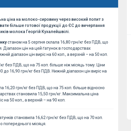
льна ціна на молоко-сировину через високий попит з
вати більше готової продукції до ЄС до вичерпання
ників молока Георгій Кухалейшвілі.
унку
станом на 5 серпня склала 16,80 грн/кг без ПДВ, що
я. Діапазон цін на цей ґатунок в господарствах
жній діапазон цін виріс на 60 коп., а верхній – на 50 коп.
г без ПДВ, що на 75 коп. більше ніж місяць тому. Ціни
 до 16,90 грн/кг без ПДВ. Нижній діапазон цін виріс на
а 16,20 грн/кг без ПДВ, що на 75 коп. більше відносно
арствах становила 15,50 грн/кг. Максимальна ціна
 на 50 коп., а верхній – на 90 коп.
тунків становила 16,62 грн/кг без ПДВ, що на 70 коп.
но попереднього місяця.