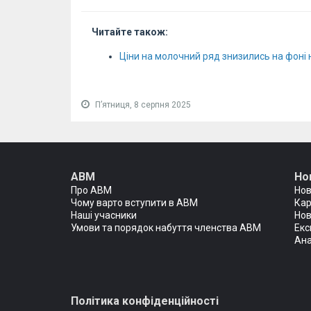
Читайте також:
Ціни на молочний ряд знизились на фоні 
Пʼятниця, 8 серпня 2025
АВМ
Но
Про АВМ
Но
Чому варто вступити в АВМ
Кар
Наші учасники
Нов
Умови та порядок набуття членства АВМ
Екс
Ана
Політика конфіденційності