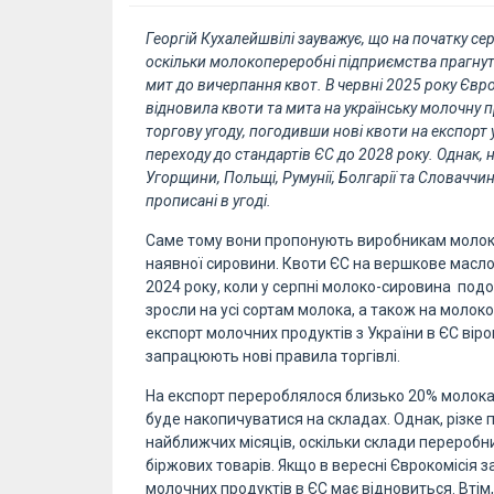
Георгій Кухалейшвілі зауважує, що на початку се
оскільки молокопереробні підприємства прагнуть
мит до вичерпання квот. В червні 2025 року Євро
відновила квоти та мита на українську молочну 
торгову угоду, погодивши нові квоти на експорт 
переходу до стандартів ЄС до 2028 року. Однак,
Угорщини, Польщі, Румунії, Болгарії та Словаччин
прописані в угоді.
Саме тому вони пропонують виробникам молока
наявної сировини. Квоти ЄС на вершкове масло
2024 року, коли у серпні молоко-сировина подо
зросли на усі сортам молока, а також на молок
експорт молочних продуктів з України в ЄС вір
запрацюють нові правила торгівлі.
На експорт перероблялося близько 20% молока-
буде накопичуватися на складах. Однак, різке
найближчих місяців, оскільки склади переробни
біржових товарів. Якщо в вересні Єврокомісія з
молочних продуктів в ЄС має відновиться. Втім,