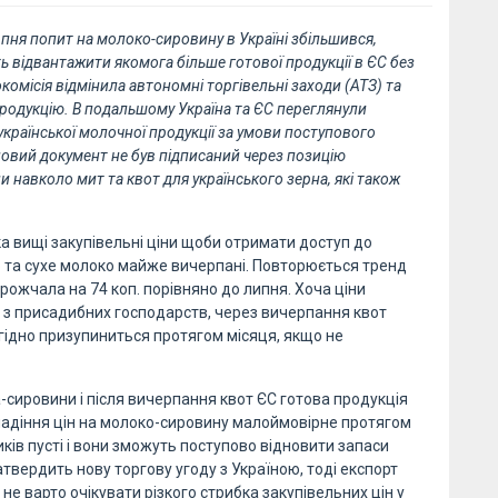
рпня попит на молоко-сировину в Україні збільшився,
 відвантажити якомога більше готової продукції в ЄС без
комісія відмінила автономні торгівельні заходи (АТЗ) та
продукцію. В подальшому Україна та ЄС переглянули
української молочної продукції за умови поступового
 новий документ не був підписаний через позицію
и навколо мит та квот для українського зерна, які також
 вищі закупівельні ціни щоби отримати доступ до
 та сухе молоко майже вичерпані. Повторюється тренд
рожчала на 74 коп. порівняно до липня. Хоча ціни
о з присадибних господарств, через вичерпання квот
огідно призупиниться протягом місяця, якщо не
сировини і після вичерпання квот ЄС готова продукція
 падіння цін на молоко-сировину малоймовірне протягом
ків пусті і вони зможуть поступово відновити запаси
атвердить нову торгову угоду з Україною, тоді експорт
 не варто очікувати різкого стрибка закупівельних цін у