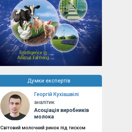
Думки експертів
Георгій Кухіашвілі
аналітик
Асоціація виробників
молока
Світовий молочний ринок під тиском