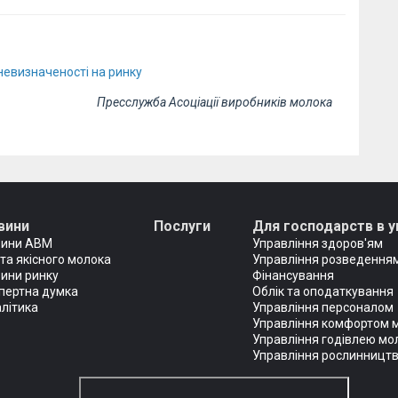
невизначеності на ринку
Пресслужба Асоціації виробників молока
вини
Послуги
Для господарств в у
вини АВМ
Управління здоров'ям
та якісного молока
Управління розведенням
ини ринку
Фінансування
пертна думка
Облік та оподаткування
літика
Управління персоналом
Управління комфортом 
Управління годівлею мо
Управління рослинницт