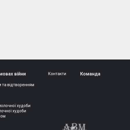
мовах війни
Команда
Контакти
 та відтворенням
молочної худоби
лочної худоби
вом