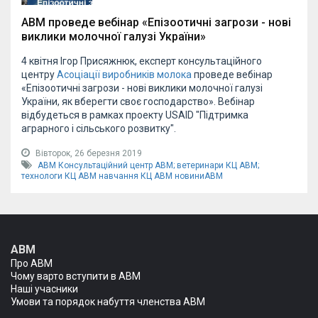
АВМ проведе вебінар «Епізоотичні загрози - нові
виклики молочної галузі України»
4 квітня Ігор Присяжнюк, експерт консультаційного
центру
Асоціації виробників молока
проведе вебінар
«Епізоотичні загрози - нові виклики молочної галузі
України, як вберегти своє господарство». Вебінар
відбудеться в рамках проекту USAID "Підтримка
аграрного і сільського розвитку".
Вівторок, 26 березня 2019
АВМ
Консультаційний центр АВМ;
ветеринари КЦ АВМ;
технологи КЦ АВМ
навчання КЦ АВМ
новиниАВМ
АВМ
Про АВМ
Чому варто вступити в АВМ
Наші учасники
Умови та порядок набуття членства АВМ